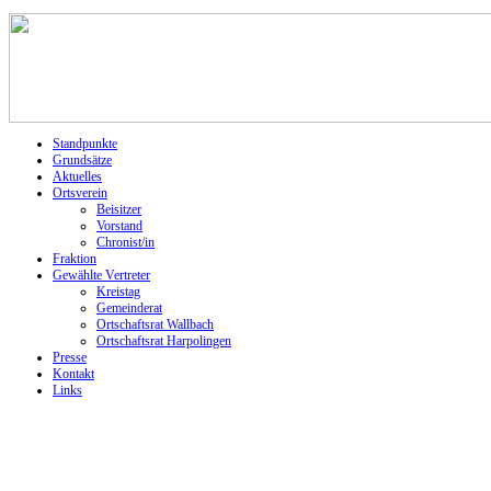
Standpunkte
Grundsätze
Aktuelles
Ortsverein
Beisitzer
Vorstand
Chronist/in
Fraktion
Gewählte Vertreter
Kreistag
Gemeinderat
Ortschaftsrat Wallbach
Ortschaftsrat Harpolingen
Presse
Kontakt
Links