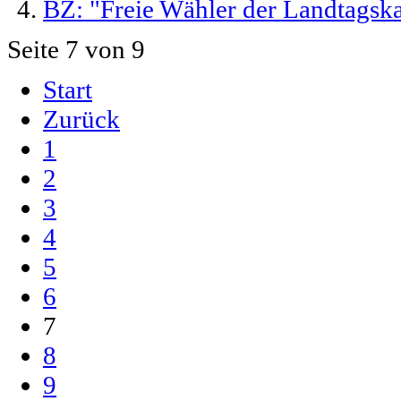
BZ: "Freie Wähler der Landtagska
Seite 7 von 9
Start
Zurück
1
2
3
4
5
6
7
8
9