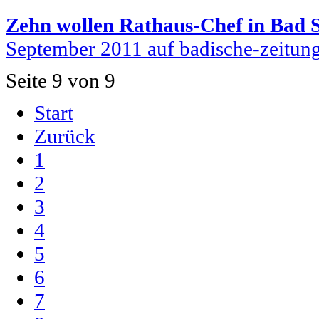
Zehn wollen Rathaus-Chef in Bad 
September 2011 auf badische-zeitung
Seite 9 von 9
Start
Zurück
1
2
3
4
5
6
7